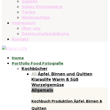
Suppen
Süßes Kleingebäck
Tartes
Weihnachten
Impressum
Über uns
Datenschutzerklärung
Kontakt
Home
Portfolio Food Fotografie
Kochbücher
All
Äpfel, Birnen und Quitten
Klaraslife
Warm & Süß
Wurzelgemüse
Allgemein
Kochbuch Produktion Äpfel, Birnen &
Quitten