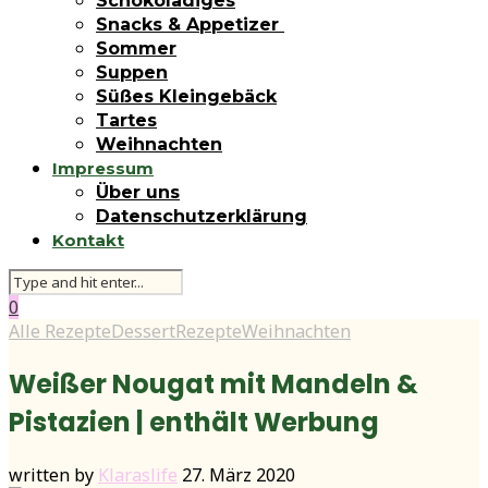
Schokoladiges
Snacks & Appetizer
Sommer
Suppen
Süßes Kleingebäck
Tartes
Weihnachten
Impressum
Über uns
Datenschutzerklärung
Kontakt
0
Alle Rezepte
Dessert
Rezepte
Weihnachten
Weißer Nougat mit Mandeln &
Pistazien | enthält Werbung
written by
Klaraslife
27. März 2020