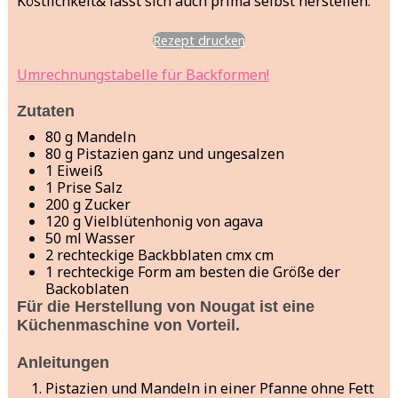
Köstlichkeit& lässt sich auch prima selbst herstellen.
Rezept drucken
Umrechnungstabelle für Backformen!
Zutaten
80
g
Mandeln
80
g
Pistazien
ganz und ungesalzen
1
Eiweiß
1
Prise Salz
200
g
Zucker
120
g
Vielblütenhonig von agava
50
ml
Wasser
2
rechteckige Backbblaten
cmx cm
1
rechteckige Form
am besten die Größe der
Backoblaten
Für die Herstellung von Nougat ist eine
Küchenmaschine von Vorteil.
Anleitungen
Pistazien und Mandeln in einer Pfanne ohne Fett