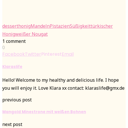
dessert
honig
Mandeln
Pistazien
Süßigkeit
türkischer
Honig
weißer Nougat
1 comment
0
Facebook
Twitter
Pinterest
Email
Klaraslife
Hello! Welcome to my healthy and delicious life. I hope
you will enjoy it. Love Klara xx contact: klaraslife@gmx.de
previous post
Mangold Minestrone mit weißen Bohnen
next post