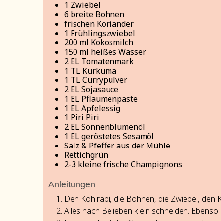
1
Zwiebel
6
breite Bohnen
frischen Koriander
1
Frühlingszwiebel
200
ml
Kokosmilch
150
ml
heißes Wasser
2
EL
Tomatenmark
1
TL
Kurkuma
1
TL
Currypulver
2
EL
Sojasauce
1
EL
Pflaumenpaste
1
EL
Apfelessig
1
Piri Piri
2
EL Sonnenblumenöl
1
EL geröstetes Sesamöl
Salz & Pfeffer aus der Mühle
Rettichgrün
2-3
kleine frische Champignons
Anleitungen
Den Kohlrabi, die Bohnen, die Zwiebel, den 
Alles nach Belieben klein schneiden. Ebenso 