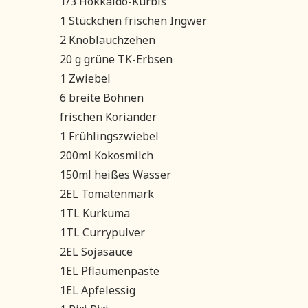
1/3 Hokkaido-Kürbis
1 Stückchen frischen Ingwer
2 Knoblauchzehen
20 g grüne TK-Erbsen
1 Zwiebel
6 breite Bohnen
frischen Koriander
1 Frühlingszwiebel
200ml Kokosmilch
150ml heißes Wasser
2EL Tomatenmark
1TL Kurkuma
1TL Currypulver
2EL Sojasauce
1EL Pflaumenpaste
1EL Apfelessig