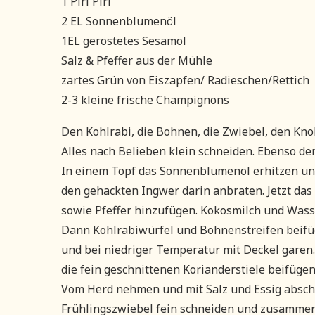
1 Piri Piri
2 EL Sonnenblumenöl
1EL geröstetes Sesamöl
Salz & Pfeffer aus der Mühle
zartes Grün von Eiszapfen/ Radieschen/Rettich
2-3 kleine frische Champignons
Den Kohlrabi, die Bohnen, die Zwiebel, den Kno
Alles nach Belieben klein schneiden. Ebenso de
In einem Topf das Sonnenblumenöl erhitzen un
den gehackten Ingwer darin anbraten. Jetzt d
sowie Pfeffer hinzufügen. Kokosmilch und Was
Dann Kohlrabiwürfel und Bohnenstreifen beifüg
und bei niedriger Temperatur mit Deckel garen.
die fein geschnittenen Korianderstiele beifüge
Vom Herd nehmen und mit Salz und Essig absch
Frühlingszwiebel fein schneiden und zusammen