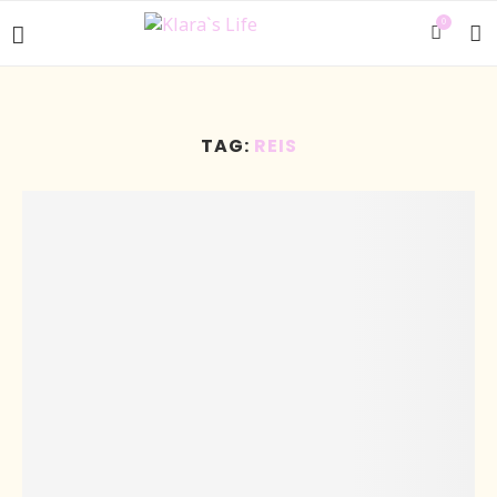
0
TAG:
REIS