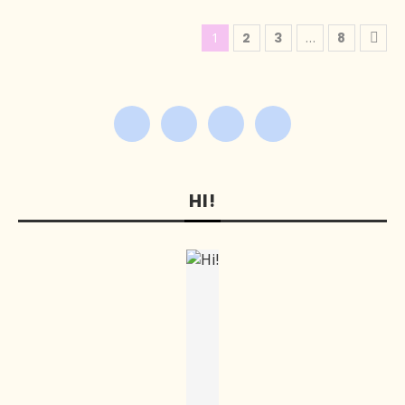
1
2
3
…
8
HI!