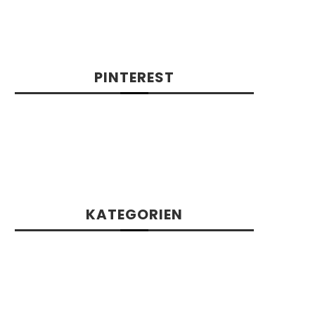
Food Advertisements
by
Food Advertisements
by
PINTEREST
Food Advertisements
by
KATEGORIEN
30 Minuten Rezepte
(8)
Alle Rezepte
(595)