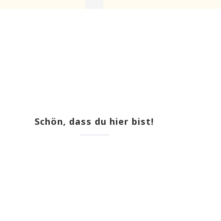
Schön, dass du hier bist!
Ich bin Kathrin - Foodfotografin und
Kochbuchautorin. Auf klaraslife findest du
inspirierende vegetarische Rezepte, die Lust
aufs Nachkochen machen.