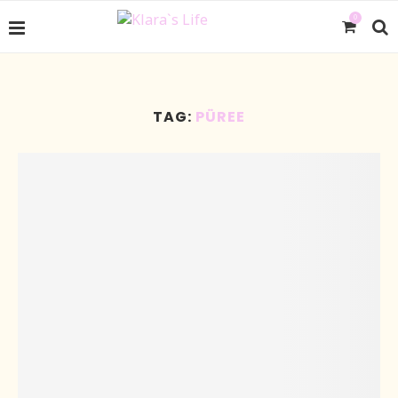
0
TAG:
PÜREE