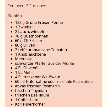
Portionen:
2
Portionen
Zutaten
125
g
Grüne Erbsen Penne
1
Zwiebel
2
Lauchzwiebeln
70
g
Buschbohnen
60
g
TK Erbsen
80
g
Oliven
2
reife aromatische Tomaten
1
Knoblauchzehe
Meersalz
schwarzer Pfeffer aus der Mühle
4
EL Olivenöl
1
EL Mehl
4
EL trockener Weißwein
60
ml
Hafersahne oder normale Kochsahne
etwas frischen Rosmarin
frischen Thymian
frischen Basilikum
1
Chilischote
Korianderkörner