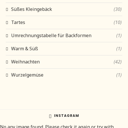
Süßes Kleingebäck
(30)
Tartes
(10)
Umrechnungstabelle für Backformen
(1)
Warm & Süß
(1)
Weihnachten
(42)
Wurzelgemüse
(1)
INSTAGRAM
No any image found. Please check it again or try with