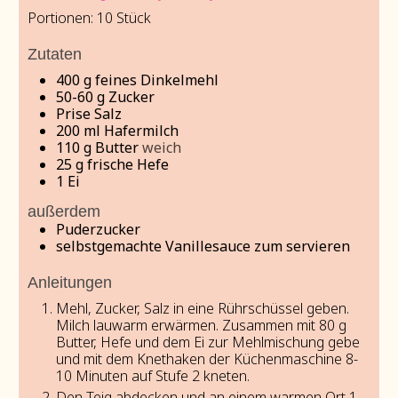
Portionen:
10
Stück
Zutaten
400
g
feines Dinkelmehl
50-60
g
Zucker
Prise Salz
200
ml
Hafermilch
110
g
Butter
weich
25
g
frische Hefe
1
Ei
außerdem
Puderzucker
selbstgemachte Vanillesauce zum servieren
Anleitungen
Mehl, Zucker, Salz in eine Rührschüssel geben.
Milch lauwarm erwärmen. Zusammen mit 80 g
Butter, Hefe und dem Ei zur Mehlmischung gebe
und mit dem Knethaken der Küchenmaschine 8-
10 Minuten auf Stufe 2 kneten.
Den Teig abdecken und an einem warmen Ort 1