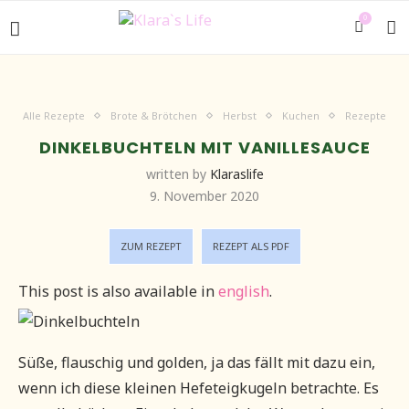
0
Alle Rezepte
Brote & Brötchen
Herbst
Kuchen
Rezepte
DINKELBUCHTELN MIT VANILLESAUCE
written by
Klaraslife
9. November 2020
ZUM REZEPT
REZEPT ALS PDF
This post is also available in
english
.
Süße, flauschig und golden, ja das fällt mit dazu ein,
wenn ich diese kleinen Hefeteigkugeln betrachte. Es