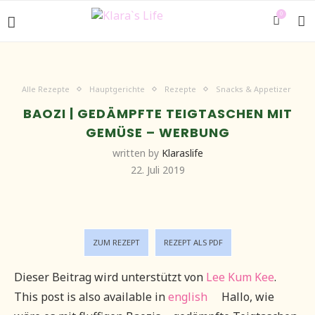
0
Alle Rezepte
Hauptgerichte
Rezepte
Snacks & Appetizer
BAOZI | GEDÄMPFTE TEIGTASCHEN MIT
GEMÜSE – WERBUNG
written by
Klaraslife
22. Juli 2019
ZUM REZEPT
REZEPT ALS PDF
Dieser Beitrag wird unterstützt von
Lee Kum Kee
.
This post is also available in
english
Hallo, wie