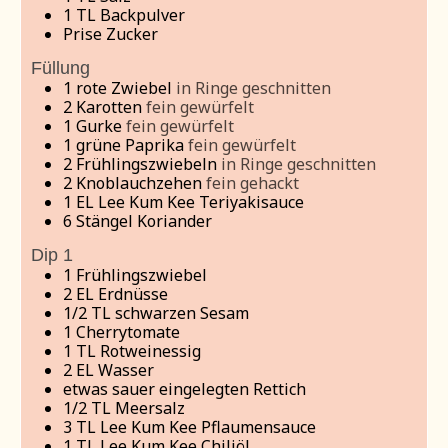
1
TL
Backpulver
Prise Zucker
Füllung
1
rote Zwiebel
in Ringe geschnitten
2
Karotten
fein gewürfelt
1
Gurke
fein gewürfelt
1
grüne Paprika
fein gewürfelt
2
Frühlingszwiebeln
in Ringe geschnitten
2
Knoblauchzehen
fein gehackt
1
EL
Lee Kum Kee Teriyakisauce
6
Stängel Koriander
Dip 1
1
Frühlingszwiebel
2
EL
Erdnüsse
1/2
TL schwarzen Sesam
1
Cherrytomate
1
TL
Rotweinessig
2
EL Wasser
etwas sauer eingelegten Rettich
1/2
TL Meersalz
3
TL
Lee Kum Kee Pflaumensauce
1
TL
Lee Kum Kee Chiliöl