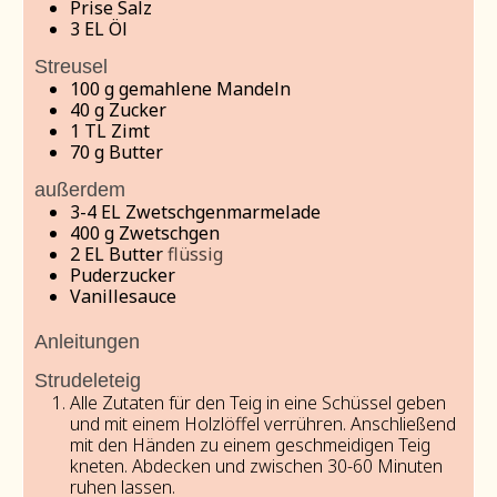
Prise Salz
3
EL Öl
Streusel
100
g
gemahlene Mandeln
40
g
Zucker
1
TL Zimt
70
g
Butter
außerdem
3-4
EL Zwetschgenmarmelade
400
g
Zwetschgen
2
EL Butter
flüssig
Puderzucker
Vanillesauce
Anleitungen
Strudeleteig
Alle Zutaten für den Teig in eine Schüssel geben
und mit einem Holzlöffel verrühren. Anschließend
mit den Händen zu einem geschmeidigen Teig
kneten. Abdecken und zwischen 30-60 Minuten
ruhen lassen.