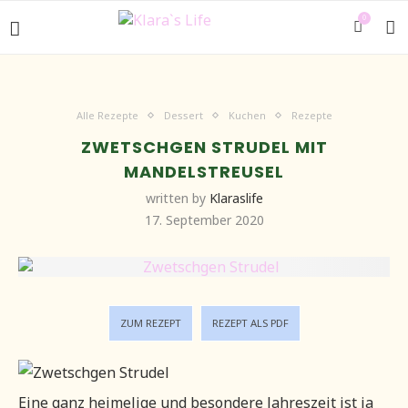
0
Alle Rezepte
Dessert
Kuchen
Rezepte
ZWETSCHGEN STRUDEL MIT
MANDELSTREUSEL
written by
Klaraslife
17. September 2020
ZUM REZEPT
REZEPT ALS PDF
Eine ganz heimelige und besondere Jahreszeit ist ja