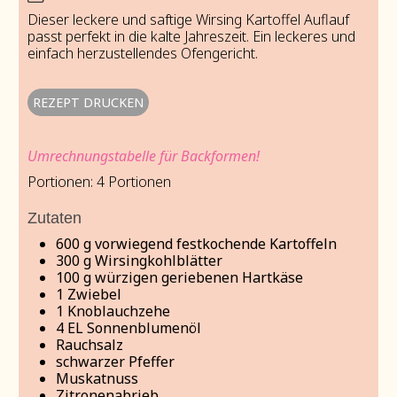
Dieser leckere und saftige Wirsing Kartoffel Auflauf
passt perfekt in die kalte Jahreszeit. Ein leckeres und
einfach herzustellendes Ofengericht.
REZEPT DRUCKEN
Umrechnungstabelle für Backformen!
Portionen:
4
Portionen
Zutaten
600
g
vorwiegend festkochende Kartoffeln
300
g
Wirsingkohlblätter
100
g
würzigen geriebenen Hartkäse
1
Zwiebel
1
Knoblauchzehe
4
EL Sonnenblumenöl
Rauchsalz
schwarzer Pfeffer
Muskatnuss
Zitronenabrieb