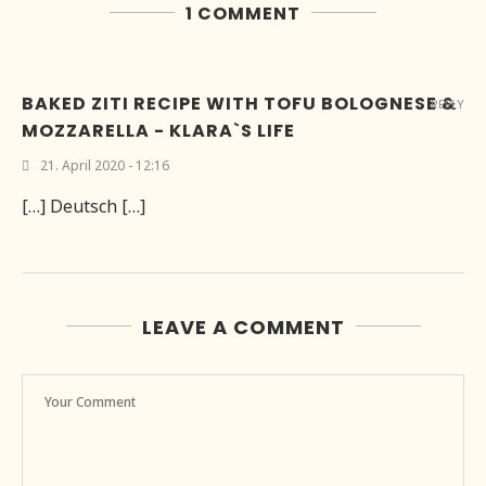
1 COMMENT
BAKED ZITI RECIPE WITH TOFU BOLOGNESE &
REPLY
MOZZARELLA - KLARA`S LIFE
21. April 2020 - 12:16
[…] Deutsch […]
LEAVE A COMMENT