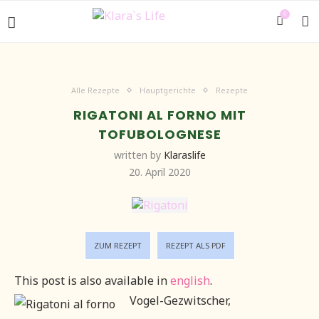
0
Alle Rezepte
Hauptgerichte
Rezepte
RIGATONI AL FORNO MIT
TOFUBOLOGNESE
written by
Klaraslife
20. April 2020
ZUM REZEPT
REZEPT ALS PDF
This post is also available in
english
.
Vogel-Gezwitscher,