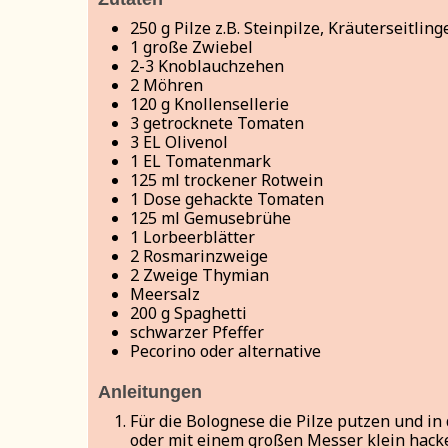
250
g
Pilze
z.B. Steinpilze, Kräuterseitli
1
große Zwiebel
2-3
Knoblauchzehen
2
Möhren
120
g
Knollensellerie
3
getrocknete Tomaten
3
EL Olivenol
1
EL Tomatenmark
125
ml
trockener Rotwein
1
Dose gehackte Tomaten
125
ml
Gemusebrühe
1
Lorbeerblätter
2
Rosmarinzweige
2
Zweige Thymian
Meersalz
200
g
Spaghetti
schwarzer Pfeffer
Pecorino oder alternative
Anleitungen
Für die Bolognese die Pilze putzen und i
oder mit einem großen Messer klein hack