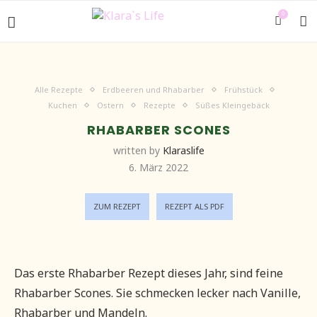
0
Alle Rezepte
Erdbeeren und Rhabarber
Frühstück
Kuchen
Ostern
Rezepte
Süßes Kleingebäck
RHABARBER SCONES
written by
Klaraslife
6. März 2022
ZUM REZEPT
REZEPT ALS PDF
Das erste Rhabarber Rezept dieses Jahr, sind feine
Rhabarber Scones. Sie schmecken lecker nach Vanille,
Rhabarber und Mandeln.