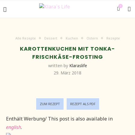
0
Alle Rezepte
Dessert
Kuchen
Ostern
Rezepte
KAROTTENKUCHEN MIT TONKA-
FRISCHKÄSE-FROSTING
written by
Klaraslife
29. März 2018
ZUM REZEPT
REZEPT ALS PDF
Enthält Werbung/ This post is also available in
english
.