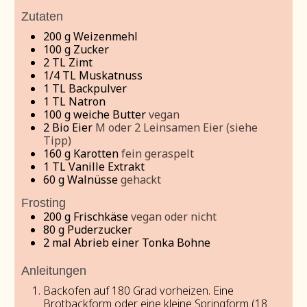
Zutaten
200
g
Weizenmehl
100
g
Zucker
2
TL Zimt
1/4
TL Muskatnuss
1
TL Backpulver
1
TL Natron
100
g
weiche Butter
vegan
2
Bio Eier
M oder 2 Leinsamen Eier (siehe
Tipp)
160
g
Karotten
fein geraspelt
1
TL
Vanille Extrakt
60
g
Walnüsse
gehackt
Frosting
200
g
Frischkäse
vegan oder nicht
80
g
Puderzucker
2
mal
Abrieb einer Tonka Bohne
Anleitungen
Backofen auf 180 Grad vorheizen. Eine
Brotbackform oder eine kleine Springform (18