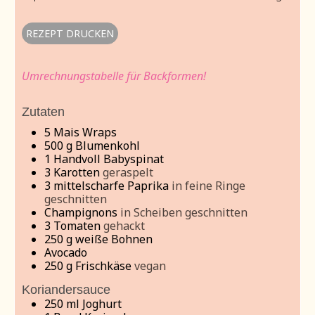
REZEPT DRUCKEN
Umrechnungstabelle für Backformen!
Zutaten
5
Mais Wraps
500
g
Blumenkohl
1
Handvoll Babyspinat
3
Karotten
geraspelt
3
mittelscharfe Paprika
in feine Ringe
geschnitten
Champignons
in Scheiben geschnitten
3
Tomaten
gehackt
250
g
weiße Bohnen
Avocado
250
g
Frischkäse
vegan
Koriandersauce
250
ml
Joghurt