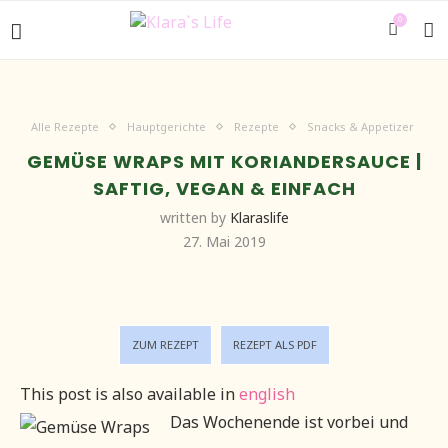
0
Alle Rezepte
Hauptgerichte
Rezepte
Snacks & Appetizer
GEMÜSE WRAPS MIT KORIANDERSAUCE |
SAFTIG, VEGAN & EINFACH
written by
Klaraslife
27. Mai 2019
ZUM REZEPT
REZEPT ALS PDF
This post is also available in
english
Das Wochenende ist vorbei und