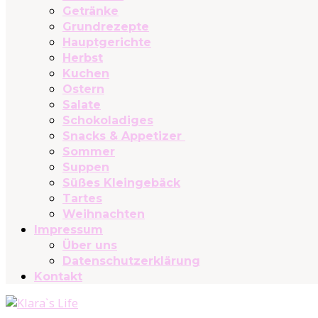
Getränke
Grundrezepte
Hauptgerichte
Herbst
Kuchen
Ostern
Salate
Schokoladiges
Snacks & Appetizer
Sommer
Suppen
Süßes Kleingebäck
Tartes
Weihnachten
Impressum
Über uns
Datenschutzerklärung
Kontakt