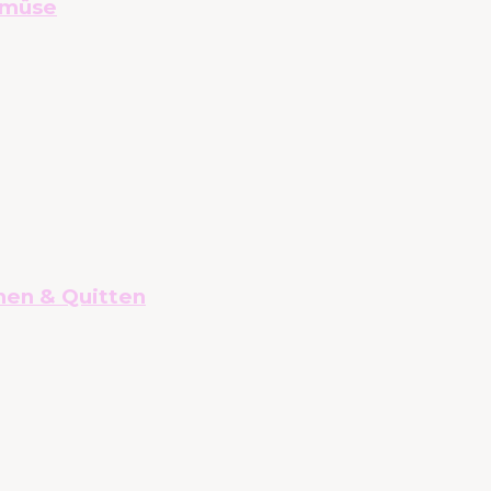
emüse
nen & Quitten