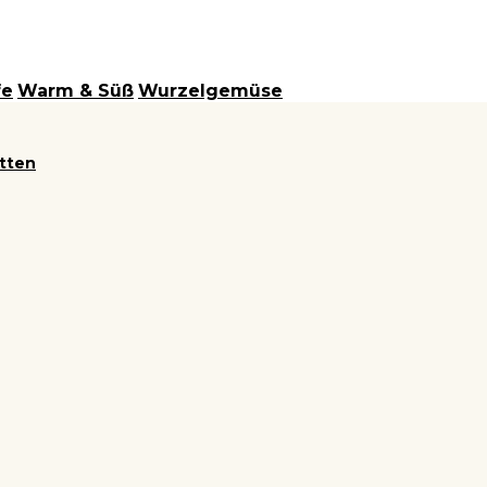
fe
Warm & Süß
Wurzelgemüse
itten