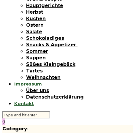
Hauptgerichte
Herbst
Kuchen
Ostern
Salate
Schokoladiges
Snacks & Appetizer
Sommer
Suppen
Süßes Kleingebäck
Tartes
Weihnachten
Impressum
Über uns
Datenschutzerklärung
Kontakt
0
Category: