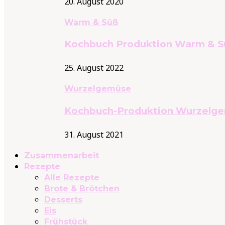
20. August 2020
Warm & Süß
Kochbuch Produktion Warm & S
25. August 2022
Wurzelgemüse
Kochbuch-Produktion Wurzelg
31. August 2021
Zusammenarbeit
Rezepte
Alle Rezepte
Brote & Brötchen
Desserts
Eis
Frühstück