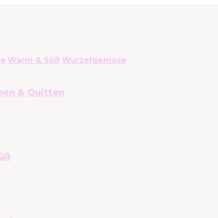
fe
Warm & Süß
Wurzelgemüse
nen & Quitten
üß