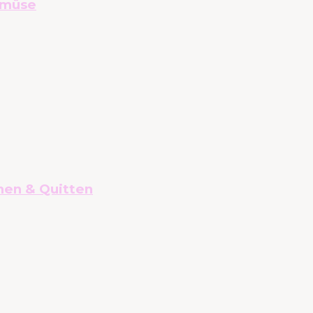
emüse
nen & Quitten