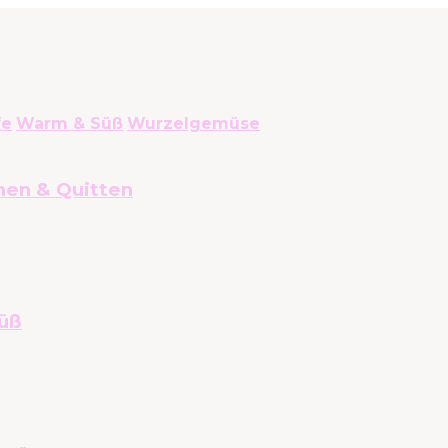
fe
Warm & Süß
Wurzelgemüse
nen & Quitten
üß