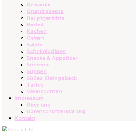
Getränke
Grundrezepte
Hauptgerichte
Herbst
Kuchen
Ostern
Salate
Schokoladiges
Snacks & Appetizer
Sommer
Suppen
Süßes Kleingebäck
Tartes
Weihnachten
Impressum
Über uns
Datenschutzerklärung
Kontakt