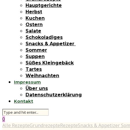
Hauptgerichte
Herbst
Kuchen
Ostern
Salate
Schokoladiges
Snacks & Appetizer
Sommer
Suppen
Süßes Kleingebäck
Tartes
Weihnachten
Impressum
Über uns
Datenschutzerklärung
Kontakt
0
Alle Rezepte
Grundrezepte
Rezepte
Snacks & Appetizer
Som