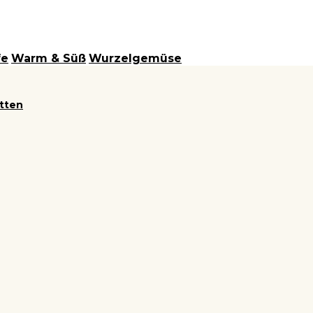
fe
Warm & Süß
Wurzelgemüse
itten