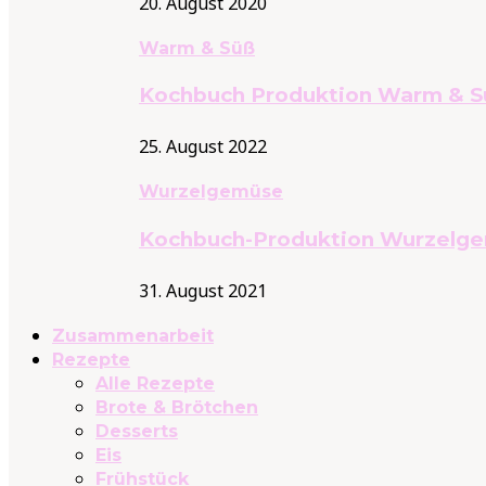
20. August 2020
Warm & Süß
Kochbuch Produktion Warm & S
25. August 2022
Wurzelgemüse
Kochbuch-Produktion Wurzelg
31. August 2021
Zusammenarbeit
Rezepte
Alle Rezepte
Brote & Brötchen
Desserts
Eis
Frühstück