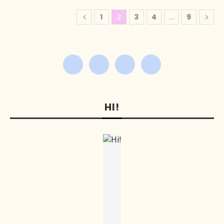
1
2
3
4
…
9
HI!