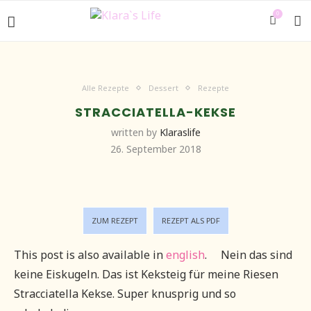
0
Alle Rezepte
Dessert
Rezepte
STRACCIATELLA-KEKSE
written by
Klaraslife
26. September 2018
ZUM REZEPT
REZEPT ALS PDF
This post is also available in
english
.
Nein das sind
keine Eiskugeln. Das ist Keksteig für meine Riesen
Stracciatella Kekse. Super knusprig und so