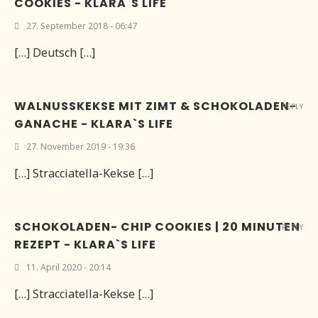
COOKIES - KLARA`S LIFE
27. September 2018 - 06:47
[…] Deutsch […]
WALNUSSKEKSE MIT ZIMT & SCHOKOLADEN-
REPLY
GANACHE - KLARA`S LIFE
27. November 2019 - 19:36
[…] Stracciatella-Kekse […]
SCHOKOLADEN- CHIP COOKIES | 20 MINUTEN
REPLY
REZEPT - KLARA`S LIFE
11. April 2020 - 20:14
[…] Stracciatella-Kekse […]