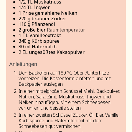
1/2
TL Muskatnuss
1/4
TL Ingwer
1
Prise gemahlene Nelken
220
g
brauner Zucker
110
g
Pflanzenöl
2
große Eier
Raumtemperatur
1
TL Vanilleextrakt
340
g
Kürbispüree
80
ml
Hafermilch
2
EL ungesüßtes Kakaopulver
Anleitungen
Den Backofen auf 180 °C Ober-/Unterhitze
vorheizen. Die Kastenform einfetten und mit
Backpapier auslegen.
In einer mittelgroßen Schüssel Mehl, Backpulver,
Natron, Salz, Zimt, Muskatnuss, Ingwer und
Nelken hinzufügen. Mit einem Schneebesen
verrühren und beiseite stellen.
In einer zweiten Schüssel Zucker, Öl, Eier, Vanille,
Kürbispüree und Hafermilch mit mit dem
Schneebesen gut vermischen.