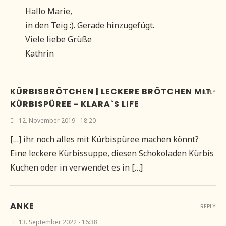
Hallo Marie,
in den Teig :). Gerade hinzugefügt.
Viele liebe Grüße
Kathrin
KÜRBISBRÖTCHEN | LECKERE BRÖTCHEN MIT
REPLY
KÜRBISPÜREE - KLARA`S LIFE
12. November 2019 - 18:20
[…] ihr noch alles mit Kürbispüree machen könnt?
Eine leckere Kürbissuppe, diesen Schokoladen Kürbis
Kuchen oder in verwendet es in […]
ANKE
REPLY
13. September 2022 - 16:38