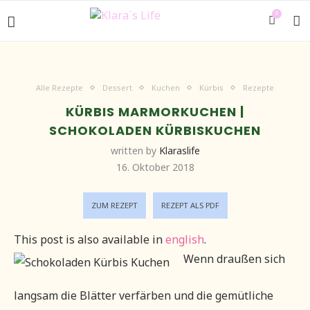
0
Alle Rezepte
Dessert
Kuchen
Kürbis
Rezepte
KÜRBIS MARMORKUCHEN |
SCHOKOLADEN KÜRBISKUCHEN
written by
Klaraslife
16. Oktober 2018
ZUM REZEPT
REZEPT ALS PDF
This post is also available in
english
.
Wenn draußen sich
langsam die Blätter verfärben und die gemütliche