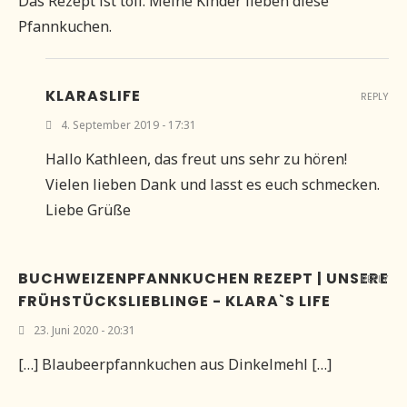
Das Rezept ist toll. Meine Kinder lieben diese
Pfannkuchen.
KLARASLIFE
REPLY
4. September 2019 - 17:31
Hallo Kathleen, das freut uns sehr zu hören!
Vielen lieben Dank und lasst es euch schmecken.
Liebe Grüße
BUCHWEIZENPFANNKUCHEN REZEPT | UNSERE
REPLY
FRÜHSTÜCKSLIEBLINGE - KLARA`S LIFE
23. Juni 2020 - 20:31
[…] Blaubeerpfannkuchen aus Dinkelmehl […]