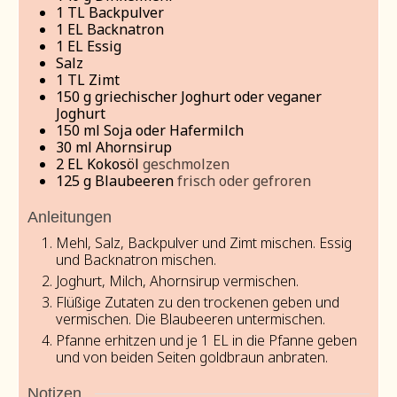
1
TL Backpulver
1
EL Backnatron
1
EL Essig
Salz
1
TL Zimt
150
g
griechischer Joghurt oder veganer
Joghurt
150
ml
Soja oder Hafermilch
30
ml
Ahornsirup
2
EL Kokosöl
geschmolzen
125
g
Blaubeeren
frisch oder gefroren
Anleitungen
Mehl, Salz, Backpulver und Zimt mischen. Essig
und Backnatron mischen.
Joghurt, Milch, Ahornsirup vermischen.
Flüßige Zutaten zu den trockenen geben und
vermischen. Die Blaubeeren untermischen.
Pfanne erhitzen und je 1 EL in die Pfanne geben
und von beiden Seiten goldbraun anbraten.
Notizen