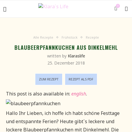
0
Alle Rezepte
Frühstück
Rezepte
BLAUBEERPFANNKUCHEN AUS DINKELMEHL
written by
Klaraslife
25. Dezember 2018
ZUM REZEPT
REZEPT ALS PDF
This post is also available in:
english
.
Hallo Ihr Lieben, ich hoffe ich habt schöne Festtage
und entspannte Ferien? Heute gibt`s leckere und
lockere Blaubeerpfannkuchen mit Dinkelmehl. Die