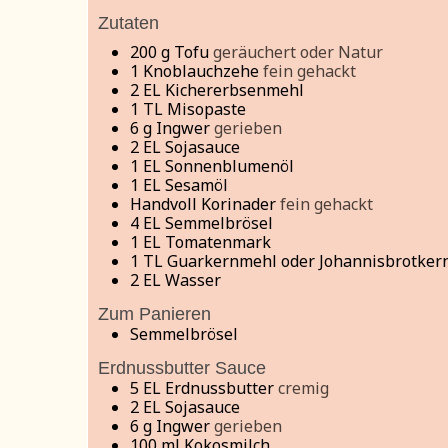
Zutaten
200
g
Tofu
geräuchert oder Natur
1
Knoblauchzehe
fein gehackt
2
EL Kichererbsenmehl
1
TL Misopaste
6
g
Ingwer
gerieben
2
EL Sojasauce
1
EL Sonnenblumenöl
1
EL Sesamöl
Handvoll Korinader
fein gehackt
4
EL Semmelbrösel
1
EL Tomatenmark
1
TL Guarkernmehl oder Johannisbrotker
2
EL Wasser
Zum Panieren
Semmelbrösel
Erdnussbutter Sauce
5
EL Erdnussbutter
cremig
2
EL Sojasauce
6
g
Ingwer
gerieben
100
ml
Kokosmilch