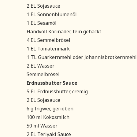
2 EL Sojasauce
1 EL Sonnenblumenöl
1 EL Sesamöl
Handvoll Korinader, fein gehackt
4 EL Semmelbrösel
1 EL Tomatenmark
1 TL Guarkernmehl oder Johannisbrotkernmehl
2 EL Wasser
Semmelbrösel
Erdnussbutter Sauce
5 EL Erdnussbutter, cremig
2 EL Sojasauce
6 g Ingwer, gerieben
100 ml Kokosmilch
50 ml Wasser
2 EL Teriyaki Sauce