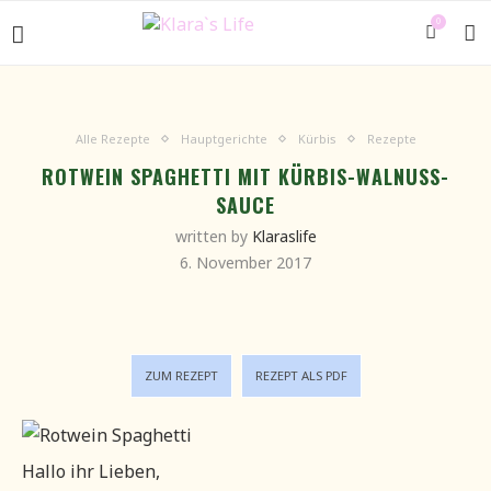
0
Alle Rezepte
Hauptgerichte
Kürbis
Rezepte
ROTWEIN SPAGHETTI MIT KÜRBIS-WALNUSS-
SAUCE
written by
Klaraslife
6. November 2017
ZUM REZEPT
REZEPT ALS PDF
Hallo ihr Lieben,