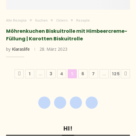
Alle Rezepte
Kuchen
Ostern
Rezepte
Möhrenkuchen Biskuitrolle mit Himbeercreme-
Füllung | Karotten Biskuitrolle
by
Klaraslife
28. März 2023
1
…
3
4
5
6
7
…
125
HI!