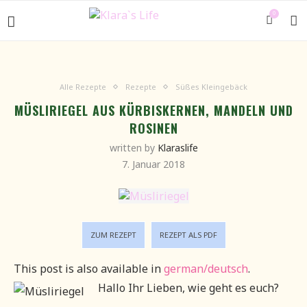
0
Alle Rezepte
Rezepte
Süßes Kleingebäck
MÜSLIRIEGEL AUS KÜRBISKERNEN, MANDELN UND
ROSINEN
written by
Klaraslife
7. Januar 2018
ZUM REZEPT
REZEPT ALS PDF
This post is also available in
german/deutsch
.
Hallo Ihr Lieben, wie geht es euch?