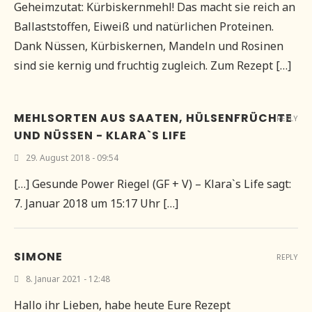
Geheimzutat: Kürbiskernmehl! Das macht sie reich an
Ballaststoffen, Eiweiß und natürlichen Proteinen.
Dank Nüssen, Kürbiskernen, Mandeln und Rosinen
sind sie kernig und fruchtig zugleich. Zum Rezept […]
MEHLSORTEN AUS SAATEN, HÜLSENFRÜCHTE
REPLY
UND NÜSSEN - KLARA`S LIFE
29. August 2018 - 09:54
[…] Gesunde Power Riegel (GF + V) – Klara`s Life sagt:
7. Januar 2018 um 15:17 Uhr […]
SIMONE
REPLY
8. Januar 2021 - 12:48
Hallo ihr Lieben, habe heute Eure Rezept