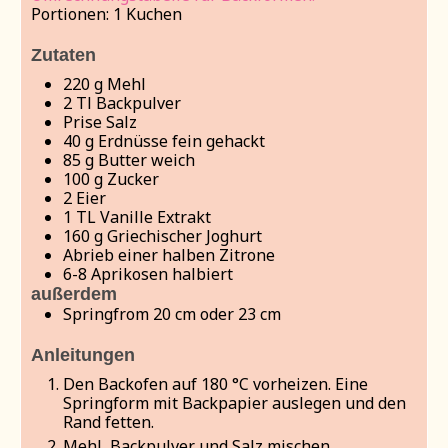
Portionen:
1
Kuchen
Zutaten
220
g
Mehl
2
Tl Backpulver
Prise Salz
40
g
Erdnüsse
fein gehackt
85
g
Butter
weich
100
g
Zucker
2
Eier
1
TL Vanille Extrakt
160
g
Griechischer Joghurt
Abrieb einer halben Zitrone
6-8
Aprikosen
halbiert
außerdem
Springfrom 20 cm oder 23 cm
Anleitungen
Den Backofen auf 180 °C vorheizen. Eine
Springform mit Backpapier auslegen und den
Rand fetten.
Mehl, Backpulver und Salz mischen.