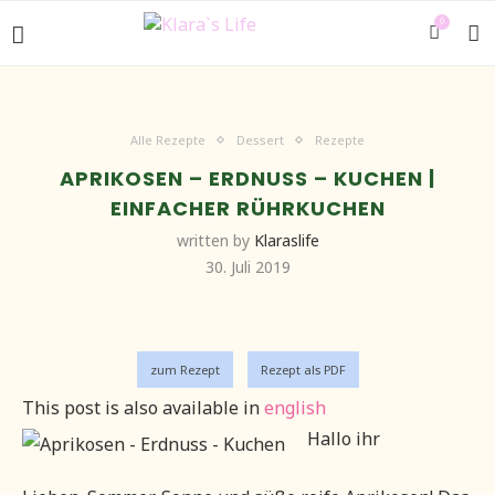
0
Alle Rezepte
Dessert
Rezepte
APRIKOSEN – ERDNUSS – KUCHEN |
EINFACHER RÜHRKUCHEN
written by
Klaraslife
30. Juli 2019
zum Rezept
Rezept als PDF
This post is also available in
english
Hallo ihr