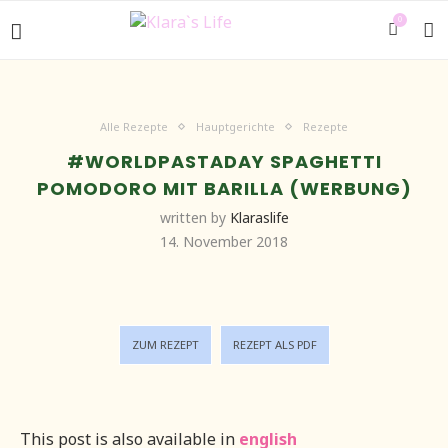
0
Alle Rezepte
Hauptgerichte
Rezepte
#WORLDPASTADAY SPAGHETTI
POMODORO MIT BARILLA (WERBUNG)
written by
Klaraslife
14. November 2018
ZUM REZEPT
REZEPT ALS PDF
This post is also available in
english