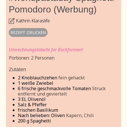
Pomodoro (Werbung)
Kathrin Klaraslife
REZEPT DRUCKEN
Umrechnungstabelle für Backformen!
Portionen:
2
Personen
Zutaten
2
Knoblauchzehen
fein gehackt
1
weiße Zwiebel
6
frische geschmackvolle Tomaten
Struck
entfernt und geviertelt
3
EL Olivenöl
Salz & Pfeffer
frischen Basilikum
Nach belieben: Oliven
Kapern, Chili
200
g
Spaghetti