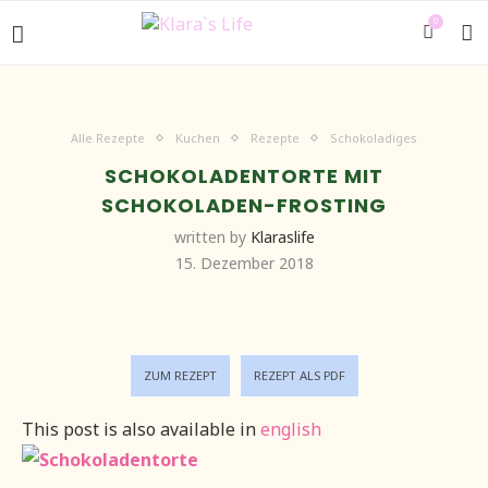
0
Alle Rezepte
Kuchen
Rezepte
Schokoladiges
SCHOKOLADENTORTE MIT
SCHOKOLADEN-FROSTING
written by
Klaraslife
15. Dezember 2018
ZUM REZEPT
REZEPT ALS PDF
This post is also available in
english