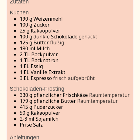
Zutaten
Kuchen
190
g
Weizenmehl
100
g
Zucker
25
g
Kakaopulver
100
g
dunkle Schokolade
gehackt
125
g
Butter
flüßig
180
ml
Milch
2
TL
Backpulver
1
TL
Backnatron
1
EL
Essig
1
EL
Vanille Extrakt
3
EL
Espresso
frisch aufgebrüht
Schokoladen-Frosting
330
g
pflanzlicher Frischkäse
Raumtemperatur
179
g
pflanzliche Butter
Raumtemperatur
415
g
Puderzucker
50
g
Kakaopulver
2-3
ml
Sojamilch
Prise
Salz
Anleitungen