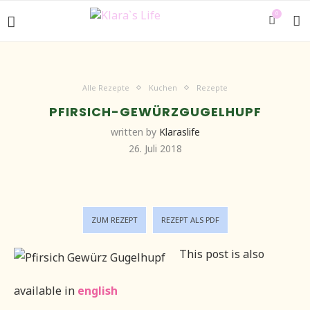
0
Alle Rezepte
Kuchen
Rezepte
PFIRSICH-GEWÜRZGUGELHUPF
written by
Klaraslife
26. Juli 2018
ZUM REZEPT
REZEPT ALS PDF
This post is also
available in
english