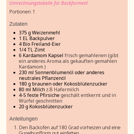
Umrechnungstabelle für Backformen!
Portionen:
1
Zutaten
375
g
Weizenmehl
1
EL Backpulver
4
Bio Freiland-Eier
1/4
TL Zimt
6
Kardamom Kapsel
frisch gemahlenen (gibt
ein anderes Aroma als gekauften gemahlen
Kardamom )
230
ml
Sonnenblumenöl oder anderes
neutrales Pflanzenöl
180
g
braunen oder Kokosblütenzucker
80
ml
Milch
z.B Hafermilch
4-5
feste Pfirsiche
geschält entkernt und in
Würfel geschnitten
20
g
Kokosblütenzucker
Anleitungen
Den Backofen auf 180 Grad vorheizen und eine
Gugelhupfform gut einfetten.