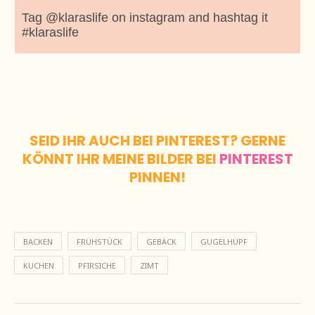
Tag @klaraslife on instagram and hashtag it
#klaraslife
SEID IHR AUCH BEI PINTEREST? GERNE
KÖNNT IHR MEINE BILDER BEI
PINTEREST
PINNEN!
BACKEN
FRÜHSTÜCK
GEBÄCK
GUGELHUPF
KUCHEN
PFIRSICHE
ZIMT