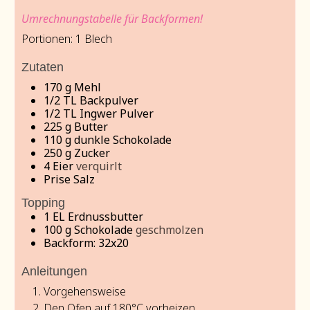
Umrechnungstabelle für Backformen!
Portionen:
1
Blech
Zutaten
170
g
Mehl
1/2
TL
Backpulver
1/2
TL
Ingwer Pulver
225
g
Butter
110
g
dunkle Schokolade
250
g
Zucker
4
Eier
verquirlt
Prise Salz
Topping
1
EL
Erdnussbutter
100
g
Schokolade
geschmolzen
Backform: 32x20
Anleitungen
Vorgehensweise
Den Ofen auf 180°C vorheizen.