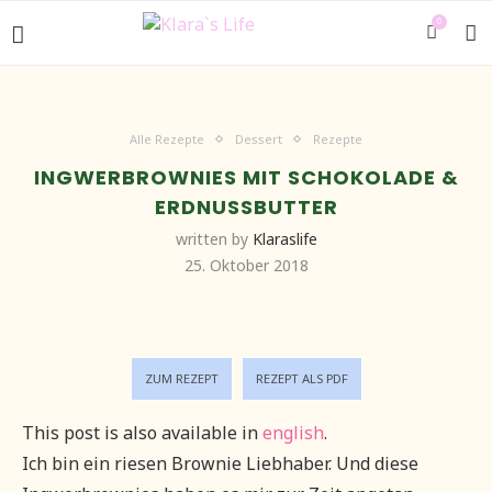
0
Alle Rezepte
Dessert
Rezepte
INGWERBROWNIES MIT SCHOKOLADE &
ERDNUSSBUTTER
written by
Klaraslife
25. Oktober 2018
ZUM REZEPT
REZEPT ALS PDF
This post is also available in
english
.
Ich bin ein riesen Brownie Liebhaber. Und diese