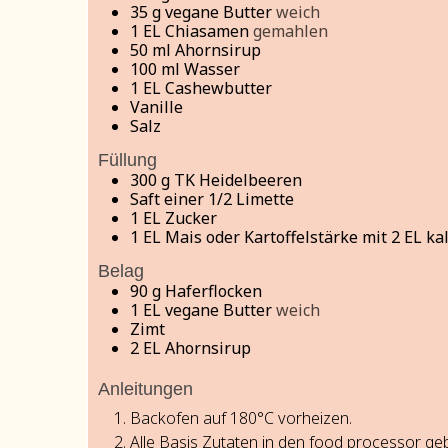
35
g
vegane Butter
weich
1
EL
Chiasamen
gemahlen
50
ml
Ahornsirup
100
ml
Wasser
1
EL
Cashewbutter
Vanille
Salz
Füllung
300
g
TK Heidelbeeren
Saft einer 1/2 Limette
1
EL Zucker
1
EL Mais oder Kartoffelstärke mit 2 EL k
Belag
90
g
Haferflocken
1
EL
vegane Butter
weich
Zimt
2
EL
Ahornsirup
Anleitungen
Backofen auf 180°C vorheizen.
Alle Basis Zutaten in den food processor ge