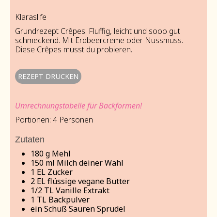
Klaraslife
Grundrezept Crêpes. Fluffig, leicht und sooo gut
schmeckend. Mit Erdbeercreme oder Nussmuss.
Diese Crêpes musst du probieren.
REZEPT DRUCKEN
Umrechnungstabelle für Backformen!
Portionen:
4
Personen
Zutaten
180
g
Mehl
150
ml
Milch deiner Wahl
1
EL
Zucker
2
EL
flüssige vegane Butter
1/2
TL
Vanille Extrakt
1
TL
Backpulver
ein Schuß Sauren Sprudel