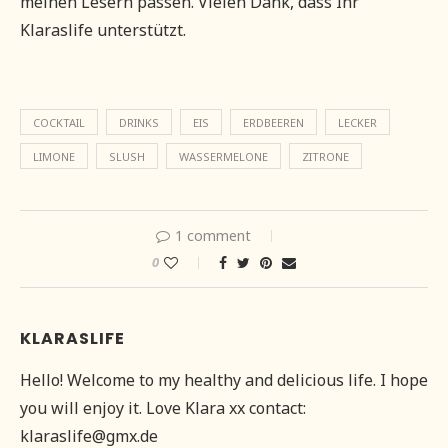
meinen Lesern passen. Vielen Dank, dass Ihr
Klaraslife unterstützt.
COCKTAIL
DRINKS
EIS
ERDBEEREN
LECKER
LIMONE
SLUSH
WASSERMELONE
ZITRONE
1 comment
0
KLARASLIFE
Hello! Welcome to my healthy and delicious life. I hope
you will enjoy it. Love Klara xx contact:
klaraslife@gmx.de