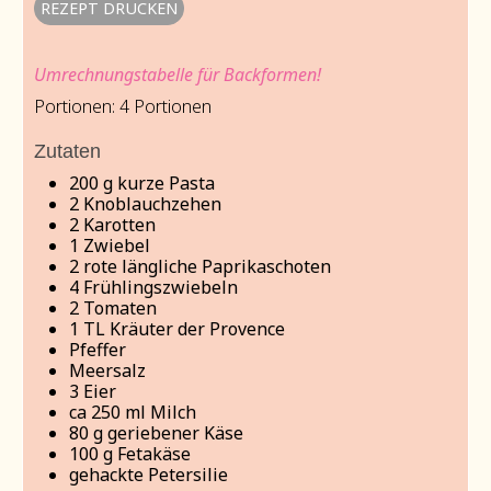
REZEPT DRUCKEN
Umrechnungstabelle für Backformen!
Portionen:
4
Portionen
Zutaten
200
g
kurze Pasta
2
Knoblauchzehen
2
Karotten
1
Zwiebel
2
rote längliche Paprikaschoten
4
Frühlingszwiebeln
2
Tomaten
1
TL Kräuter der Provence
Pfeffer
Meersalz
3
Eier
ca 250 ml Milch
80
g
geriebener Käse
100
g
Fetakäse
gehackte Petersilie