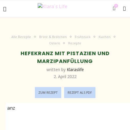
0
Alle Rezepte
Brote & Brötchen
Frühstück
Kuchen
Ostern
Rezepte
HEFEKRANZ MIT PISTAZIEN UND
MARZIPANFÜLLUNG
written by
Klaraslife
2. April 2022
ZUM REZEPT
REZEPT ALS PDF