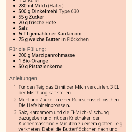
1
Ei
KI. M
280
ml
Milch
(Hafer)
500
g
Dinkelmehl
Type 630
55
g
Zucker
20
g
frische Hefe
Salz
¼
TI gemahlener Kardamom
75
g
weiche Butter
in Flöckchen
Für die Füllung:
200
g
Marzipanrohmasse
1
Bio-Orange
50
g
Pistazienkerne
Anleitungen
Für den Teig das Ei mit der Milch verquirlen. 3 EL
der Mischung kalt stellen.
Mehl und Zucker in einer Rührschüssel mischen.
Die Hefe hineinbrösseln.
Salz, Kardamom und die Ei-Milch-Mischung
dazugeben und mit den Knethaken der
Küchenmaschine 8 Minuten zu einem glatten Teig
verkneten. Dabei die Butterflöckchen nach und