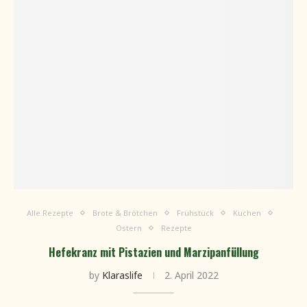
Alle Rezepte
Brote & Brötchen
Frühstück
Kuchen
Ostern
Rezepte
Hefekranz mit Pistazien und Marzipanfüllung
by
Klaraslife
2. April 2022