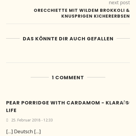
next post
ORECCHIETTE MIT WILDEM BROKKOLI &
KNUSPRIGEN KICHERERBSEN
DAS KÖNNTE DIR AUCH GEFALLEN
1 COMMENT
PEAR PORRIDGE WITH CARDAMOM - KLARA`S
REPLY
LIFE
25. Februar 2018 - 12:33
[…] Deutsch […]