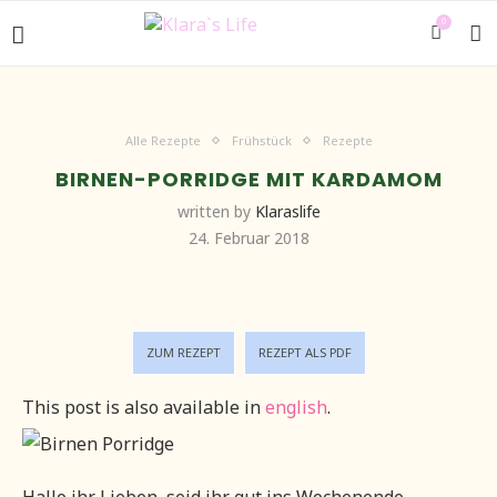
0
Alle Rezepte
Frühstück
Rezepte
BIRNEN-PORRIDGE MIT KARDAMOM
written by
Klaraslife
24. Februar 2018
ZUM REZEPT
REZEPT ALS PDF
This post is also available in
english
.