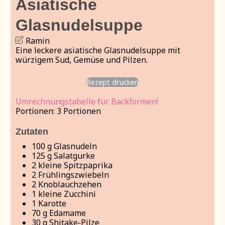
Asiatische
Glasnudelsuppe
Ramin
Eine leckere asiatische Glasnudelsuppe mit
würzigem Sud, Gemüse und Pilzen.
Rezept drucken
Umrechnungstabelle für Backformen!
Portionen:
3
Portionen
Zutaten
100
g
Glasnudeln
125
g
Salatgurke
2
kleine Spitzpaprika
2
Frühlingszwiebeln
2
Knoblauchzehen
1
kleine Zucchini
1
Karotte
70
g
Edamame
30
g
Shitake-Pilze