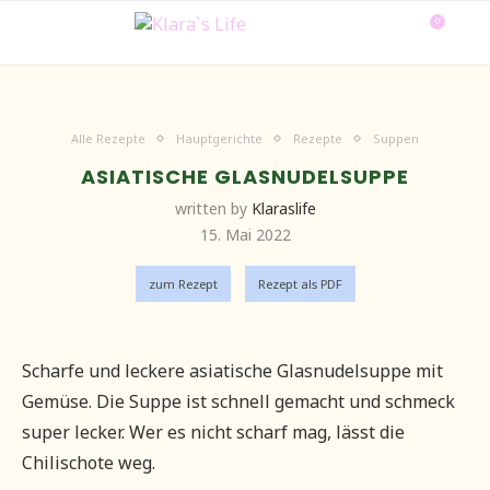
0
Alle Rezepte
Hauptgerichte
Rezepte
Suppen
ASIATISCHE GLASNUDELSUPPE
written by
Klaraslife
15. Mai 2022
zum Rezept
Rezept als PDF
Scharfe und leckere asiatische Glasnudelsuppe mit
Gemüse. Die Suppe ist schnell gemacht und schmeck
super lecker. Wer es nicht scharf mag, lässt die
Chilischote weg.