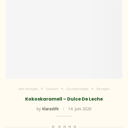
Alle Rezepte
Dessert
Grundrezepte
Rezepte
Kokoskaramell – Dulce De Leche
by
Klaraslife
14. Juni 2020