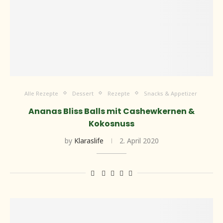
Alle Rezepte
Dessert
Rezepte
Snacks & Appetizer
Ananas Bliss Balls mit Cashewkernen &
Kokosnuss
by
Klaraslife
2. April 2020