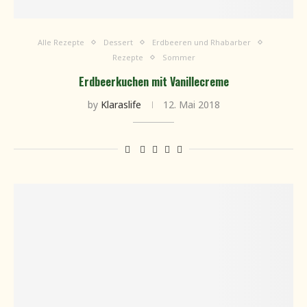
Alle Rezepte
Dessert
Erdbeeren und Rhabarber
Rezepte
Sommer
Erdbeerkuchen mit Vanillecreme
by
Klaraslife
12. Mai 2018