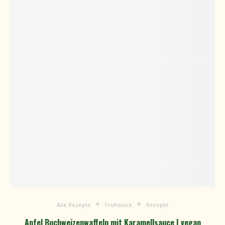
Alle Rezepte
Frühstück
Rezepte
Apfel Buchweizenwaffeln mit Karamellsauce | vegan