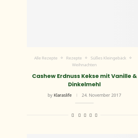
Alle Rezepte
Rezepte
Süßes Kleingebäck
Weihnachten
Cashew Erdnuss Kekse mit Vanille &
Dinkelmehl
by
Klaraslife
24. November 2017