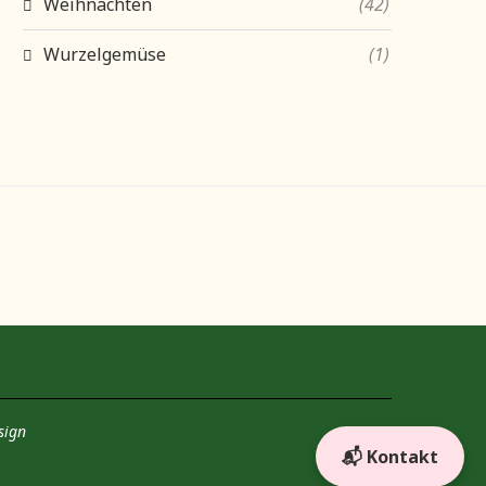
Weihnachten
(42)
Wurzelgemüse
(1)
sign
📬 Kontakt