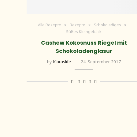
Alle Rezepte
Rezepte
Schokoladiges
Süßes Kleingebäck
Cashew Kokosnuss Riegel mit
Schokoladenglasur
by
Klaraslife
24. September 2017