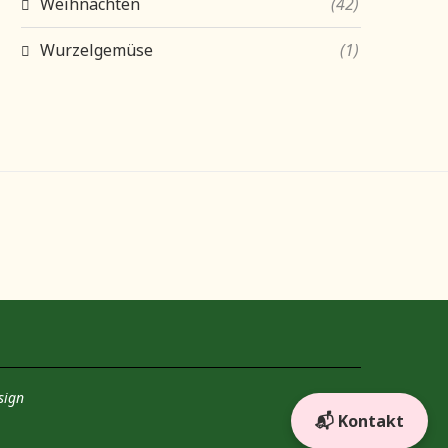
Weihnachten
(42)
Wurzelgemüse
(1)
sign
📬 Kontakt