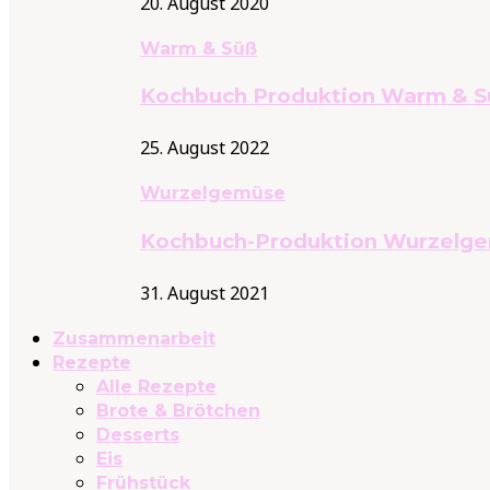
20. August 2020
Warm & Süß
Kochbuch Produktion Warm & S
25. August 2022
Wurzelgemüse
Kochbuch-Produktion Wurzelg
31. August 2021
Zusammenarbeit
Rezepte
Alle Rezepte
Brote & Brötchen
Desserts
Eis
Frühstück