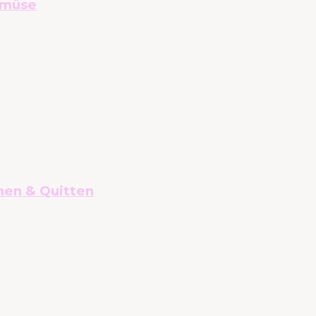
emüse
nen & Quitten