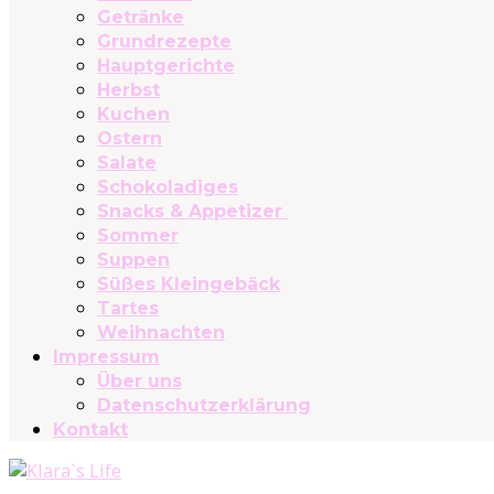
Getränke
Grundrezepte
Hauptgerichte
Herbst
Kuchen
Ostern
Salate
Schokoladiges
Snacks & Appetizer
Sommer
Suppen
Süßes Kleingebäck
Tartes
Weihnachten
Impressum
Über uns
Datenschutzerklärung
Kontakt