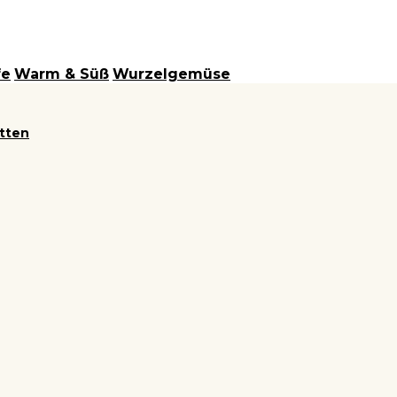
fe
Warm & Süß
Wurzelgemüse
itten