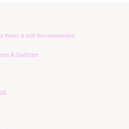
fe
Warm & Süß
Wurzelgemüse
nen & Quitten
üß