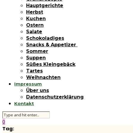
Hauptgerichte
Herbst
Kuchen
Ostern
Salate
Schokoladiges
Snacks & Appetizer
Sommer
Suppen
Süßes Kleingebäck
Tartes
Weihnachten
Impressum
Über uns
Datenschutzerklärung
Kontakt
0
Tag: