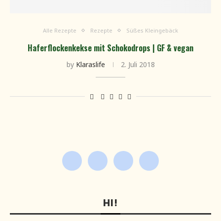
Alle Rezepte
Rezepte
Süßes Kleingebäck
Haferflockenkekse mit Schokodrops | GF & vegan
by
Klaraslife
2. Juli 2018
HI!