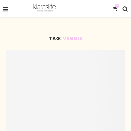
0
TAG:
VEGGIE