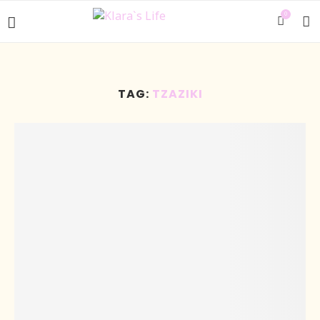
0
TAG:
TZAZIKI