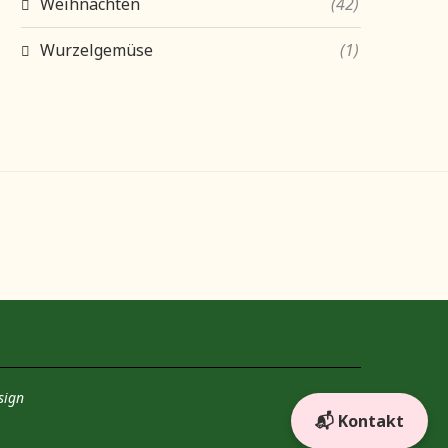
Weihnachten
(42)
Wurzelgemüse
(1)
sign
📬 Kontakt