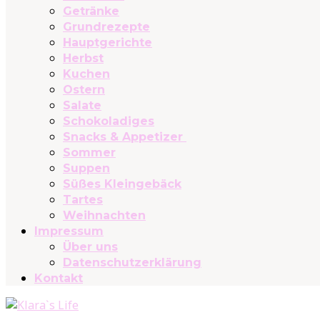
Getränke
Grundrezepte
Hauptgerichte
Herbst
Kuchen
Ostern
Salate
Schokoladiges
Snacks & Appetizer
Sommer
Suppen
Süßes Kleingebäck
Tartes
Weihnachten
Impressum
Über uns
Datenschutzerklärung
Kontakt