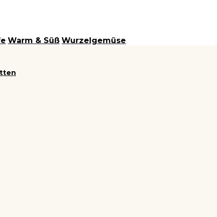
fe
Warm & Süß
Wurzelgemüse
itten