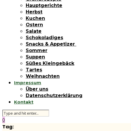
Hauptgerichte
Herbst
Kuchen
Ostern
Salate
Schokoladiges
Snacks & Appetizer
Sommer
Suppen
Süßes Kleingebäck
Tartes
Weihnachten
Impressum
Über uns
Datenschutzerklärung
Kontakt
0
Tag: