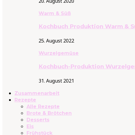
20. August 2020
Warm & Süß
Kochbuch Produktion Warm & S
25. August 2022
Wurzelgemüse
Kochbuch-Produktion Wurzelg
31. August 2021
Zusammenarbeit
Rezepte
Alle Rezepte
Brote & Brötchen
Desserts
Eis
Frühstück