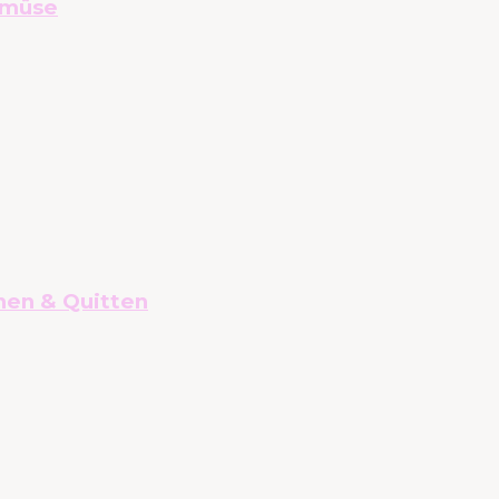
emüse
nen & Quitten