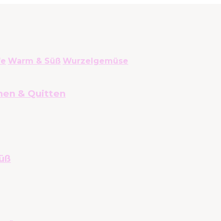
fe
Warm & Süß
Wurzelgemüse
nen & Quitten
üß