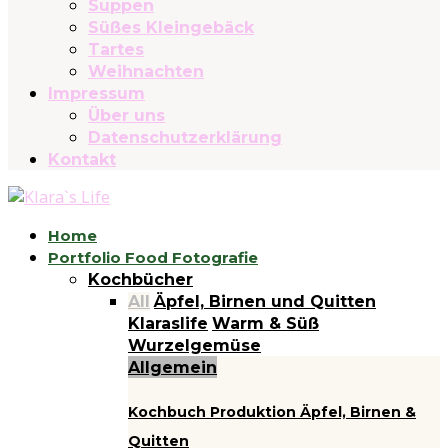
Suppen
Süßes Kleingebäck
Tartes
Weihnachten
Impressum
Über uns
Datenschutzerklärung
Kontakt
Home
Portfolio Food Fotografie
Kochbücher
All
Äpfel, Birnen und Quitten
Klaraslife
Warm & Süß
Wurzelgemüse
Allgemein
Kochbuch Produktion Äpfel, Birnen &
Quitten