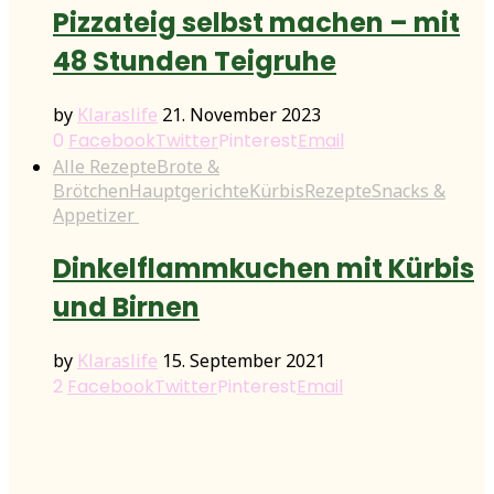
Pizzateig selbst machen – mit
48 Stunden Teigruhe
by
Klaraslife
21. November 2023
0
Facebook
Twitter
Pinterest
Email
Alle Rezepte
Brote &
Brötchen
Hauptgerichte
Kürbis
Rezepte
Snacks &
Appetizer
Dinkelflammkuchen mit Kürbis
und Birnen
by
Klaraslife
15. September 2021
2
Facebook
Twitter
Pinterest
Email