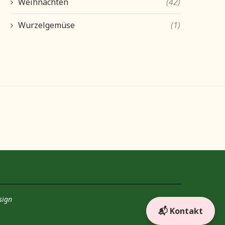
Weihnachten
(42)
Wurzelgemüse
(1)
sign
📬 Kontakt